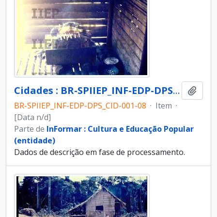
Cidades : BR-SPIIEP_INF-EDP-DPS_CID-001-08 [diapositivo]
Adici
BR-SPIIEP_INF-EDP-DPS_CID-001-08
·
Item
·
[Data n/d]
Parte de
InFormar : Cultura e Educação Popular
(entidade)
Dados de descrição em fase de processamento.