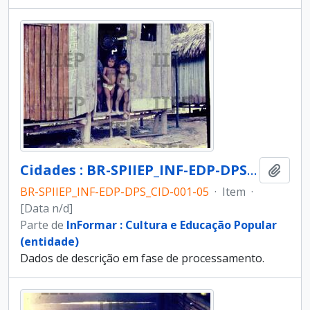
Cidades : BR-SPIIEP_INF-EDP-DPS_CID-001-05 [diapositivo]
Adici
BR-SPIIEP_INF-EDP-DPS_CID-001-05
·
Item
·
[Data n/d]
Parte de
InFormar : Cultura e Educação Popular
(entidade)
Dados de descrição em fase de processamento.