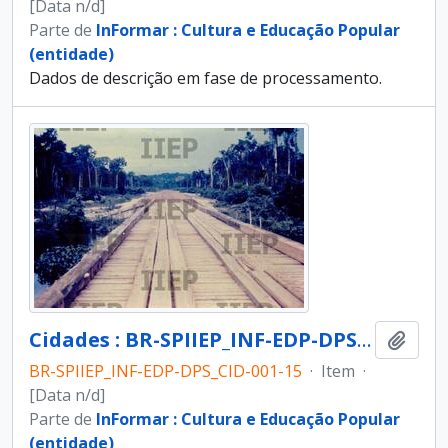
[Data n/d]
Parte de
InFormar : Cultura e Educação Popular
(entidade)
Dados de descrição em fase de processamento.
Cidades : BR-SPIIEP_INF-EDP-DPS_CID-001-15 [diapositivo]
Adici
BR-SPIIEP_INF-EDP-DPS_CID-001-15
·
Item
·
[Data n/d]
Parte de
InFormar : Cultura e Educação Popular
(entidade)