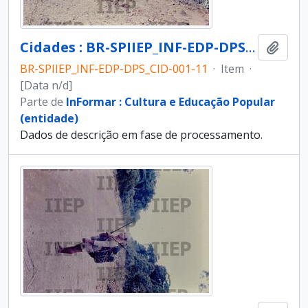
Cidades : BR-SPIIEP_INF-EDP-DPS_CID-001-11 [diapositivo]
Adici
BR-SPIIEP_INF-EDP-DPS_CID-001-11
·
Item
·
[Data n/d]
Parte de
InFormar : Cultura e Educação Popular
(entidade)
Dados de descrição em fase de processamento.