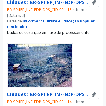
Cidades : BR-SPIIEP_INF-EDP-DPS_CID-001-13 [diapositivo]
Adici
BR-SPIIEP_INF-EDP-DPS_CID-001-13
·
Item
·
[Data n/d]
Parte de
InFormar : Cultura e Educação Popular
(entidade)
Dados de descrição em fase de processamento.
Cidades : BR-SPIIEP_INF-EDP-DPS_CID-001-14 [diapositivo]
Adici
BR-SPIIEP_INF-EDP-DPS_CID-001-14
·
Item
·