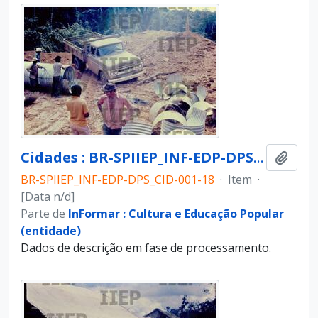
Cidades : BR-SPIIEP_INF-EDP-DPS_CID-001-18 [diapositivo]
Adici
BR-SPIIEP_INF-EDP-DPS_CID-001-18
·
Item
·
[Data n/d]
Parte de
InFormar : Cultura e Educação Popular
(entidade)
Dados de descrição em fase de processamento.