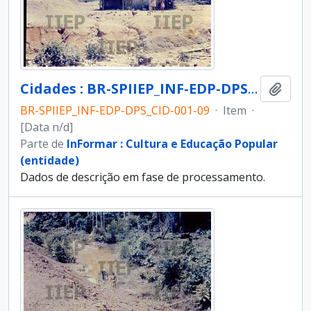
Cidades : BR-SPIIEP_INF-EDP-DPS_CID-001-09 [diapositivo]
Adici
BR-SPIIEP_INF-EDP-DPS_CID-001-09
·
Item
·
[Data n/d]
Parte de
InFormar : Cultura e Educação Popular
(entidade)
Dados de descrição em fase de processamento.