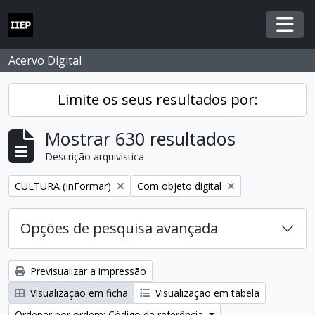
Skip to main content
Togg
Acervo Digital
Limite os seus resultados por:
Mostrar 630 resultados
Descrição arquivística
Remover filtro:
Remover filtro:
CULTURA (InFormar)
Com objeto digital
Opções de pesquisa avançada
Previsualizar a impressão
Visualização em ficha
Visualização em tabela
Ordenar por ordem: Código de referência