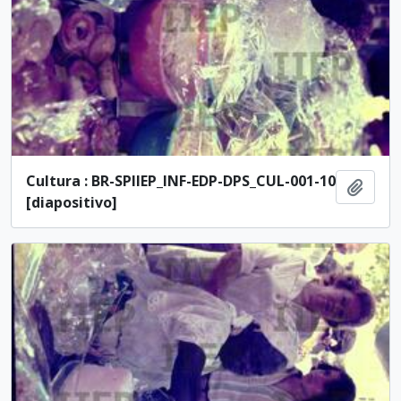
Cultura : BR-SPIIEP_INF-EDP-DPS_CUL-001-10
Adici
[diapositivo]