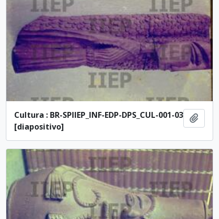
Cultura : BR-SPIIEP_INF-EDP-DPS_CUL-001-03
Adici
[diapositivo]