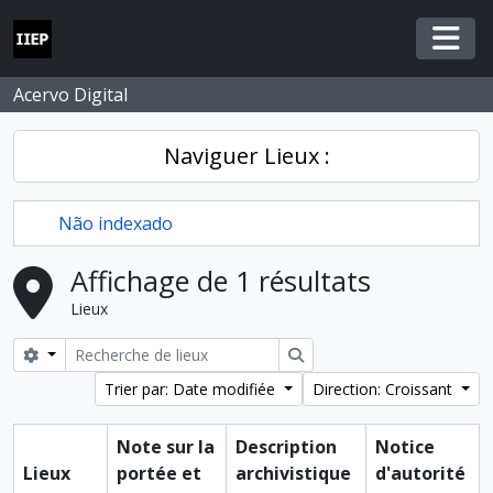
Skip to main content
Togg
Acervo Digital
Naviguer Lieux :
Não indexado
Affichage de 1 résultats
Lieux
Search options
Rechercher
Trier par: Date modifiée
Direction: Croissant
Note sur la
Description
Notice
Lieux
portée et
archivistique
d'autorité