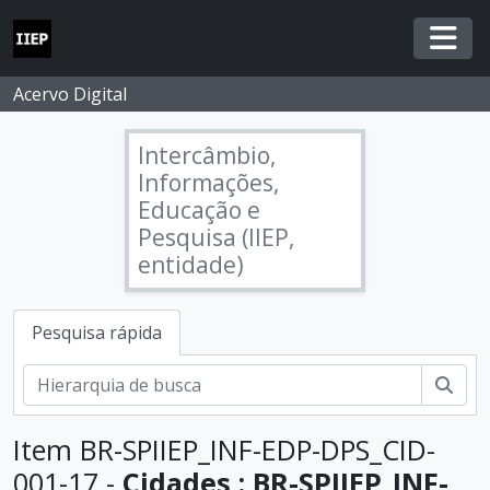
Skip to main content
Togg
Acervo Digital
Intercâmbio,
Informações,
Educação e
Pesquisa (IIEP,
entidade)
Pesquisa rápida
Pesq
Item BR-SPIIEP_INF-EDP-DPS_CID-
001-17 -
Cidades : BR-SPIIEP_INF-