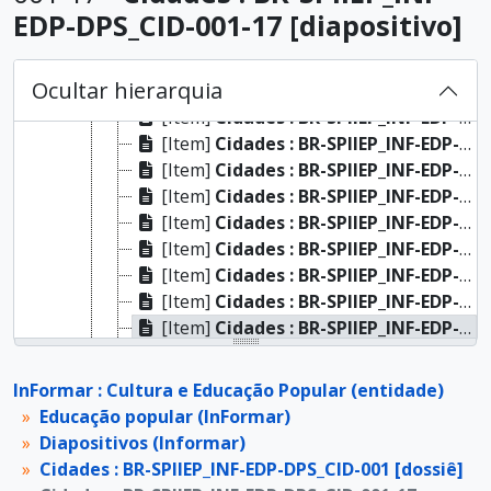
[Fundo]
InFormar : Cultura e Educação Popular (entidade)
EDP-DPS_CID-001-17 [diapositivo]
[Grupo]
Educação popular (InFormar)
[Série]
Diapositivos (Informar)
Ocultar hierarquia
[Dossiê]
Cidades : BR-SPIIEP_INF-EDP-DPS_CID-001 [dossiê]
[Item]
Cidades : BR-SPIIEP_INF-EDP-DPS_CID-001-04 [diapositivo]
[Item]
Cidades : BR-SPIIEP_INF-EDP-DPS_CID-001-05 [diapositivo]
[Item]
Cidades : BR-SPIIEP_INF-EDP-DPS_CID-001-08 [diapositivo]
[Item]
Cidades : BR-SPIIEP_INF-EDP-DPS_CID-001-09 [diapositivo]
[Item]
Cidades : BR-SPIIEP_INF-EDP-DPS_CID-001-11 [diapositivo]
[Item]
Cidades : BR-SPIIEP_INF-EDP-DPS_CID-001-13 [diapositivo]
[Item]
Cidades : BR-SPIIEP_INF-EDP-DPS_CID-001-14 [diapositivo]
[Item]
Cidades : BR-SPIIEP_INF-EDP-DPS_CID-001-15 [diapositivo]
[Item]
Cidades : BR-SPIIEP_INF-EDP-DPS_CID-001-17 [diapositivo]
[Item]
Cidades : BR-SPIIEP_INF-EDP-DPS_CID-001-18 [diapositivo]
[Item]
Cidades : BR-SPIIEP_INF-EDP-DPS_CID-001-19 [diapositivo]
InFormar : Cultura e Educação Popular (entidade)
[Item]
Cidades : BR-SPIIEP_INF-EDP-DPS_CID-001-20 [diapositivo]
Educação popular (InFormar)
[Dossiê]
Cidades : BR-SPIIEP_INF-EDP-DPS_CID-002 [dossiê]
Diapositivos (Informar)
[Dossiê]
Cidades : BR-SPIIEP_INF-EDP-DPS_CID-003 [dossiê]
Cidades : BR-SPIIEP_INF-EDP-DPS_CID-001 [dossiê]
[Dossiê]
Cidades : BR-SPIIEP_INF-EDP-DPS_CID-004 [dossiê]