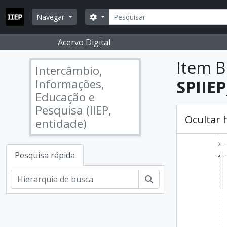
Skip to main content
Pesquisar
Opções de busca
Navegar
Acervo Digital
Item B
Intercâmbio,
Informações,
SPIIEP
Educação e
Pesquisa (IIEP,
Ocultar 
entidade)
Pesquisa rápida
Pesquisar