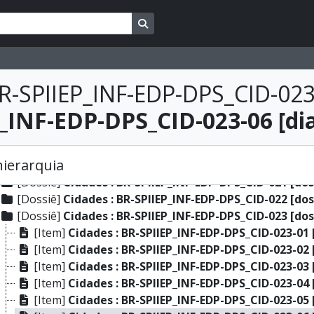
[Dossiê]
Cidades : BR-SPIIEP_INF-EDP-DPS_CID-011 [dos
Busque na página de navegação
[Dossiê]
Cidades : BR-SPIIEP_INF-EDP-DPS_CID-012 [dos
[Dossiê]
Cidades : BR-SPIIEP_INF-EDP-DPS_CID-013 [dos
[Dossiê]
Cidades : BR-SPIIEP_INF-EDP-DPS_CID-014 [dos
[Dossiê]
Cidades : BR-SPIIEP_INF-EDP-DPS_CID-015 [dos
R-SPIIEP_INF-EDP-DPS_CID-023
[Dossiê]
Cidades : BR-SPIIEP_INF-EDP-DPS_CID-016 [dos
_INF-EDP-DPS_CID-023-06 [dia
[Dossiê]
Cidades : BR-SPIIEP_INF-EDP-DPS_CID-017 [dos
[Dossiê]
Cidades : BR-SPIIEP_INF-EDP-DPS_CID-018 [dos
[Dossiê]
Cidades : BR-SPIIEP_INF-EDP-DPS_CID-019 [dos
hierarquia
[Dossiê]
Cidades : BR-SPIIEP_INF-EDP-DPS_CID-020 [dos
[Dossiê]
Cidades : BR-SPIIEP_INF-EDP-DPS_CID-021 [dos
[Dossiê]
Cidades : BR-SPIIEP_INF-EDP-DPS_CID-022 [dos
[Dossiê]
Cidades : BR-SPIIEP_INF-EDP-DPS_CID-023 [dos
[Item]
Cidades : BR-SPIIEP_INF-EDP-DPS_CID-023-01 
[Item]
Cidades : BR-SPIIEP_INF-EDP-DPS_CID-023-02 
[Item]
Cidades : BR-SPIIEP_INF-EDP-DPS_CID-023-03 
[Item]
Cidades : BR-SPIIEP_INF-EDP-DPS_CID-023-04 
[Item]
Cidades : BR-SPIIEP_INF-EDP-DPS_CID-023-05 