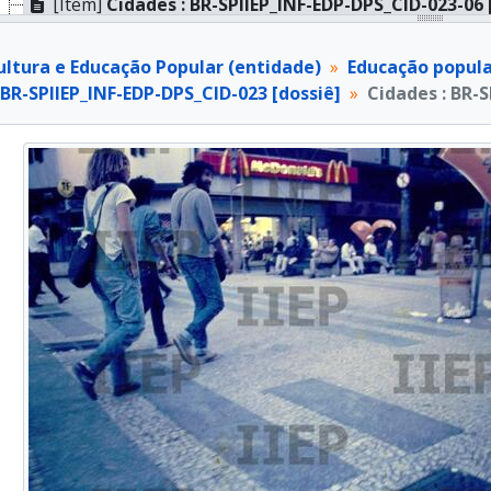
[Item]
Cidades : BR-SPIIEP_INF-EDP-DPS_CID-023-06 
[Item]
Cidades : BR-SPIIEP_INF-EDP-DPS_CID-023-07 
[Item]
Cidades : BR-SPIIEP_INF-EDP-DPS_CID-023-08 
ultura e Educação Popular (entidade)
Educação popula
[Item]
Cidades : BR-SPIIEP_INF-EDP-DPS_CID-023-09 
 BR-SPIIEP_INF-EDP-DPS_CID-023 [dossiê]
Cidades : BR-S
[Item]
Cidades : BR-SPIIEP_INF-EDP-DPS_CID-023-10 
[Item]
Cidades : BR-SPIIEP_INF-EDP-DPS_CID-023-11 
[Item]
Cidades : BR-SPIIEP_INF-EDP-DPS_CID-023-12 
[Item]
Cidades : BR-SPIIEP_INF-EDP-DPS_CID-023-13 
[Item]
Cidades : BR-SPIIEP_INF-EDP-DPS_CID-023-14 
[Item]
Cidades : BR-SPIIEP_INF-EDP-DPS_CID-023-15 
[Item]
Cidades : BR-SPIIEP_INF-EDP-DPS_CID-023-16 
[Item]
Cidades : BR-SPIIEP_INF-EDP-DPS_CID-023-17 
[Item]
Cidades : BR-SPIIEP_INF-EDP-DPS_CID-023-18 
[Item]
Cidades : BR-SPIIEP_INF-EDP-DPS_CID-023-19 
[Item]
Cidades : BR-SPIIEP_INF-EDP-DPS_CID-023-20 
[Dossiê]
Cidades : BR-SPIIEP_INF-EDP-DPS_CID-024 [dos
[Dossiê]
Cidades : BR-SPIIEP_INF-EDP-DPS_CID-025 [dos
[Dossiê]
Cidades : BR-SPIIEP_INF-EDP-DPS_CID-026 [dos
[Dossiê]
Cidades : BR-SPIIEP_INF-EDP-DPS_CID-027 [dos