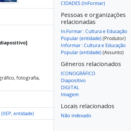
CIDADES (InFormar)
siê]
siê]
Pessoas e organizações
siê]
relacionadas
siê]
In.Formar : Cultura e Educação
siê]
Popular (entidade)
(Produtor)
siê]
diapositivo]
Informar : Cultura e Educação
siê]
Popular (entidade)
(Assunto)
siê]
siê]
Géneros relacionados
siê]
ICONOGRÁFICO
siê]
gráfico, fotografia,
Diapositivo
siê]
DIGITAL
siê]
Imagem
siê]
siê]
Locais relacionados
siê]
(IIEP, entidade)
Não indexado
siê]
siê]
siê]