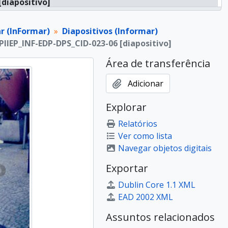
[diapositivo]
[diapositivo]
[diapositivo]
r (InFormar)
Diapositivos (Informar)
[diapositivo]
PIIEP_INF-EDP-DPS_CID-023-06 [diapositivo]
[diapositivo]
Área de transferência
[diapositivo]
[diapositivo]
Adicionar
[diapositivo]
[diapositivo]
Explorar
[diapositivo]
Relatórios
[diapositivo]
Ver como lista
[diapositivo]
Navegar objetos digitais
[diapositivo]
[diapositivo]
Exportar
[diapositivo]
Dublin Core 1.1 XML
siê]
EAD 2002 XML
siê]
siê]
Assuntos relacionados
siê]