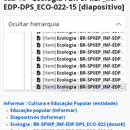
[Dossiê]
Ecologia : BR-SPIIEP_INF-EDP-DPS_ECO-020 [dossiê]
EDP-DPS_ECO-022-15 [diapositivo]
[Dossiê]
Ecologia : BR-SPIIEP_INF-EDP-DPS_ECO-021 [dossiê]
[Dossiê]
Ecologia : BR-SPIIEP_INF-EDP-DPS_ECO-022 [dossiê]
Ocultar hierarquia
[Item]
Ecologia : BR-SPIIEP_INF-EDP-DPS_ECO-022-02 [diapositivo]
[Item]
Ecologia : BR-SPIIEP_INF-EDP-DPS_ECO-022-03 [diapositivo]
[Item]
Ecologia : BR-SPIIEP_INF-EDP-DPS_ECO-022-04 [diapositivo]
[Item]
Ecologia : BR-SPIIEP_INF-EDP-DPS_ECO-022-05 [diapositivo]
[Item]
Ecologia : BR-SPIIEP_INF-EDP-DPS_ECO-022-06 [diapositivo]
[Item]
Ecologia : BR-SPIIEP_INF-EDP-DPS_ECO-022-08 [diapositivo]
[Item]
Ecologia : BR-SPIIEP_INF-EDP-DPS_ECO-022-10 [diapositivo]
[Item]
Ecologia : BR-SPIIEP_INF-EDP-DPS_ECO-022-11 [diapositivo]
[Item]
Ecologia : BR-SPIIEP_INF-EDP-DPS_ECO-022-12 [diapositivo]
[Item]
Ecologia : BR-SPIIEP_INF-EDP-DPS_ECO-022-15 [diapositivo]
[Item]
Ecologia : BR-SPIIEP_INF-EDP-DPS_ECO-022-16 [diapositivo]
[Item]
Ecologia : BR-SPIIEP_INF-EDP-DPS_ECO-022-17 [diapositivo]
InFormar : Cultura e Educação Popular (entidade)
[Item]
Ecologia : BR-SPIIEP_INF-EDP-DPS_ECO-022-19 [diapositivo]
Educação popular (InFormar)
[Item]
Ecologia : BR-SPIIEP_INF-EDP-DPS_ECO-022-20 [diapositivo]
Diapositivos (Informar)
[Item]
Ecologia : BR-SPIIEP_INF-EDP-DPS_ECO-022-21 [diapositivo]
Ecologia : BR-SPIIEP_INF-EDP-DPS_ECO-022 [dossiê]
[Item]
Ecologia : BR-SPIIEP_INF-EDP-DPS_ECO-022-24 [diapositivo]