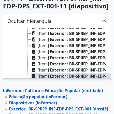
[Dossiê]
Educação : BR-SPIIEP_INF-EDP-DPS_EDU-055 [dossiê]
EDP-DPS_EXT-001-11 [diapositivo]
[Dossiê]
Exterior : BR-SPIIEP_INF-EDP-DPS_EXT-001 [dossiê]
[Item]
Exterior : BR-SPIIEP_INF-EDP-DPS_EXT-001-01 [diapositivo]
Ocultar hierarquia
[Item]
Exterior : BR-SPIIEP_INF-EDP-DPS_EXT-001-02 [diapositivo]
[Item]
Exterior : BR-SPIIEP_INF-EDP-DPS_EXT-001-03 [diapositivo]
[Item]
Exterior : BR-SPIIEP_INF-EDP-DPS_EXT-001-04 [diapositivo]
[Item]
Exterior : BR-SPIIEP_INF-EDP-DPS_EXT-001-05 [diapositivo]
[Item]
Exterior : BR-SPIIEP_INF-EDP-DPS_EXT-001-06 [diapositivo]
[Item]
Exterior : BR-SPIIEP_INF-EDP-DPS_EXT-001-07 [diapositivo]
[Item]
Exterior : BR-SPIIEP_INF-EDP-DPS_EXT-001-08 [diapositivo]
[Item]
Exterior : BR-SPIIEP_INF-EDP-DPS_EXT-001-09 [diapositivo]
[Item]
Exterior : BR-SPIIEP_INF-EDP-DPS_EXT-001-10 [diapositivo]
[Item]
Exterior : BR-SPIIEP_INF-EDP-DPS_EXT-001-11 [diapositivo]
[Item]
Exterior : BR-SPIIEP_INF-EDP-DPS_EXT-001-12 [diapositivo]
[Item]
Exterior : BR-SPIIEP_INF-EDP-DPS_EXT-001-13 [diapositivo]
InFormar : Cultura e Educação Popular (entidade)
[Item]
Exterior : BR-SPIIEP_INF-EDP-DPS_EXT-001-14 [diapositivo]
Educação popular (InFormar)
[Item]
Exterior : BR-SPIIEP_INF-EDP-DPS_EXT-001-15 [diapositivo]
Diapositivos (Informar)
[Item]
Exterior : BR-SPIIEP_INF-EDP-DPS_EXT-001-16 [diapositivo]
Exterior : BR-SPIIEP_INF-EDP-DPS_EXT-001 [dossiê]
[Item]
Exterior : BR-SPIIEP_INF-EDP-DPS_EXT-001-17 [diapositivo]