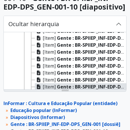
[Dossiê]
Exterior : BR-SPIIEP_INF-EDP-DPS_EXT-021 [dossiê]
EDP-DPS_GEN-001-10 [diapositivo]
[Dossiê]
Exterior : BR-SPIIEP_INF-EDP-DPS_EXT-024 [dossiê]
[Dossiê]
Gente : BR-SPIIEP_INF-EDP-DPS_GEN-001 [dossiê]
Ocultar hierarquia
[Item]
Gente : BR-SPIIEP_INF-EDP-DPS_GEN-001-01 [diapositivo]
[Item]
Gente : BR-SPIIEP_INF-EDP-DPS_GEN-001-02 [diapositivo]
[Item]
Gente : BR-SPIIEP_INF-EDP-DPS_GEN-001-03 [diapositivo]
[Item]
Gente : BR-SPIIEP_INF-EDP-DPS_GEN-001-04 [diapositivo]
[Item]
Gente : BR-SPIIEP_INF-EDP-DPS_GEN-001-05 [diapositivo]
[Item]
Gente : BR-SPIIEP_INF-EDP-DPS_GEN-001-06 [diapositivo]
[Item]
Gente : BR-SPIIEP_INF-EDP-DPS_GEN-001-07 [diapositivo]
[Item]
Gente : BR-SPIIEP_INF-EDP-DPS_GEN-001-08 [diapositivo]
[Item]
Gente : BR-SPIIEP_INF-EDP-DPS_GEN-001-09 [diapositivo]
[Item]
Gente : BR-SPIIEP_INF-EDP-DPS_GEN-001-10 [diapositivo]
[Item]
Gente : BR-SPIIEP_INF-EDP-DPS_GEN-001-11 [diapositivo]
[Item]
Gente : BR-SPIIEP_INF-EDP-DPS_GEN-001-12 [diapositivo]
InFormar : Cultura e Educação Popular (entidade)
[Item]
Gente : BR-SPIIEP_INF-EDP-DPS_GEN-001-13 [diapositivo]
Educação popular (InFormar)
[Item]
Gente : BR-SPIIEP_INF-EDP-DPS_GEN-001-14 [diapositivo]
Diapositivos (Informar)
[Item]
Gente : BR-SPIIEP_INF-EDP-DPS_GEN-001-15 [diapositivo]
Gente : BR-SPIIEP_INF-EDP-DPS_GEN-001 [dossiê]
[Item]
Gente : BR-SPIIEP_INF-EDP-DPS_GEN-001-16 [diapositivo]