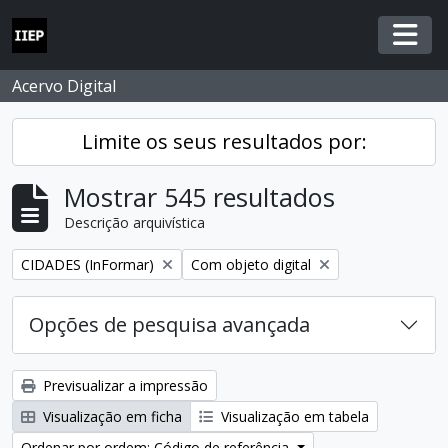
Skip to main content
Togg
Acervo Digital
Limite os seus resultados por:
Mostrar 545 resultados
Descrição arquivística
Remover filtro:
Remover filtro:
CIDADES (InFormar)
Com objeto digital
Opções de pesquisa avançada
Previsualizar a impressão
Visualização em ficha
Visualização em tabela
Ordenar por ordem: Código de referência