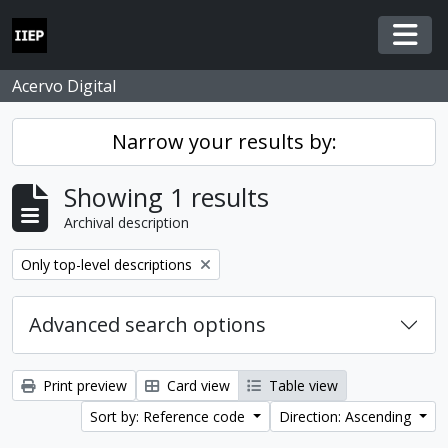
Skip to main content
Togg
Acervo Digital
Narrow your results by:
Showing 1 results
Archival description
Remove filter:
Only top-level descriptions
Advanced search options
Print preview
Card view
Table view
Sort by: Reference code
Direction: Ascending