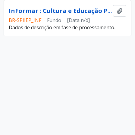
InFormar : Cultura e Educação Popular (entidade)
Add t
BR-SPIIEP_INF
·
Fundo
·
[Data n/d]
Dados de descrição em fase de processamento.