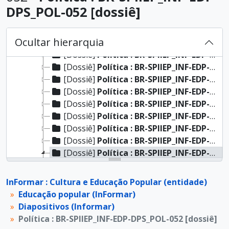
[Dossiê]
Política : BR-SPIIEP_INF-EDP-DPS_POL-039 [dossiê]
DPS_POL-052 [dossiê]
[Dossiê]
Política : BR-SPIIEP_INF-EDP-DPS_POL-040 [dossiê]
[Dossiê]
Política : BR-SPIIEP_INF-EDP-DPS_POL-041 [dossiê]
Ocultar hierarquia
[Dossiê]
Política : BR-SPIIEP_INF-EDP-DPS_POL-043 [dossiê]
[Dossiê]
Política : BR-SPIIEP_INF-EDP-DPS_POL-044 [dossiê]
[Dossiê]
Política : BR-SPIIEP_INF-EDP-DPS_POL-045 [dossiê]
[Dossiê]
Política : BR-SPIIEP_INF-EDP-DPS_POL-046 [dossiê]
[Dossiê]
Política : BR-SPIIEP_INF-EDP-DPS_POL-047 [dossiê]
[Dossiê]
Política : BR-SPIIEP_INF-EDP-DPS_POL-048 [dossiê]
[Dossiê]
Política : BR-SPIIEP_INF-EDP-DPS_POL-049 [dossiê]
[Dossiê]
Política : BR-SPIIEP_INF-EDP-DPS_POL-050 [dossiê]
[Dossiê]
Política : BR-SPIIEP_INF-EDP-DPS_POL-051 [dossiê]
[Dossiê]
Política : BR-SPIIEP_INF-EDP-DPS_POL-052 [dossiê]
[Item]
Política : BR-SPIIEP_INF-EDP-DPS_POL-052-01 [diapositivo]
[Item]
Política : BR-SPIIEP_INF-EDP-DPS_POL-052-02 [diapositivo]
InFormar : Cultura e Educação Popular (entidade)
[Item]
Política : BR-SPIIEP_INF-EDP-DPS_POL-052-03 [diapositivo]
Educação popular (InFormar)
[Item]
Política : BR-SPIIEP_INF-EDP-DPS_POL-052-04 [diapositivo]
Diapositivos (Informar)
[Item]
Política : BR-SPIIEP_INF-EDP-DPS_POL-052-05 [diapositivo]
Política : BR-SPIIEP_INF-EDP-DPS_POL-052 [dossiê]
[Item]
Política : BR-SPIIEP_INF-EDP-DPS_POL-052-06 [diapositivo]