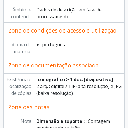
[Dossiê]
Trabalho : BR-SPIIEP_INF-EDP-DPS_TRA-032 [dossiê]
Âmbito e
Dados de descrição em fase de
[Dossiê]
Trabalho : BR-SPIIEP_INF-EDP-DPS_TRA-033 [dossiê]
conteúdo
processamento.
[Dossiê]
Trabalho : BR-SPIIEP_INF-EDP-DPS_TRA-034 [dossiê]
[Dossiê]
Trabalho : BR-SPIIEP_INF-EDP-DPS_TRA-035 [dossiê]
Zona de condições de acesso e utilização
[Dossiê]
Trabalho : BR-SPIIEP_INF-EDP-DPS_TRA-036 [dossiê]
[Dossiê]
Trabalho : BR-SPIIEP_INF-EDP-DPS_TRA-037 [dossiê]
[Dossiê]
Trabalho : BR-SPIIEP_INF-EDP-DPS_TRA-038 [dossiê]
Idioma do
português
[Dossiê]
Trabalho : BR-SPIIEP_INF-EDP-DPS_TRA-039 [dossiê]
material
[Dossiê]
Trabalho : BR-SPIIEP_INF-EDP-DPS_TRA-040 [dossiê]
Zona de documentação associada
[Dossiê]
Trabalho : BR-SPIIEP_INF-EDP-DPS_TRA-041 [dossiê]
[Dossiê]
Trabalho : BR-SPIIEP_INF-EDP-DPS_TRA-043 [dossiê]
[Dossiê]
Trabalho : BR-SPIIEP_INF-EDP-DPS_TRA-044 [dossiê]
Existência e
Iconográfico > 1 doc. [diapositivo] ==
[Dossiê]
Trabalho : BR-SPIIEP_INF-EDP-DPS_TRA-045 [dossiê]
localização
2 arq. : digital / TIF (alta resolução) e JPG
[Dossiê]
Trabalho : BR-SPIIEP_INF-EDP-DPS_TRA-046 [dossiê]
de cópias
(baixa resolução).
[Dossiê]
Trabalho : BR-SPIIEP_INF-EDP-DPS_TRA-047 [dossiê]
[Dossiê]
Trabalho : BR-SPIIEP_INF-EDP-DPS_TRA-048 [dossiê]
Zona das notas
[Dossiê]
Trabalho : BR-SPIIEP_INF-EDP-DPS_TRA-049 [dossiê]
[Dossiê]
Trabalho : BR-SPIIEP_INF-EDP-DPS_TRA-050 [dossiê]
Nota
Dimensão e suporte :
: Contagem
[Dossiê]
Trabalho : BR-SPIIEP_INF-EDP-DPS_TRA-051 [dossiê]