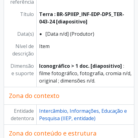
[Dossiê]
Trabalho : BR-SPIIEP_INF-EDP-DPS_TRA-013 [dossiê]
referência
[Dossiê]
Trabalho : BR-SPIIEP_INF-EDP-DPS_TRA-014 [dossiê]
Título
Terra : BR-SPIIEP_INF-EDP-DPS_TER-
[Dossiê]
Trabalho : BR-SPIIEP_INF-EDP-DPS_TRA-015 [dossiê]
043-24 [diapositivo]
[Dossiê]
Trabalho : BR-SPIIEP_INF-EDP-DPS_TRA-016 [dossiê]
[Dossiê]
Trabalho : BR-SPIIEP_INF-EDP-DPS_TRA-017 [dossiê]
Data(s)
[Data n/d] (Produtor)
[Dossiê]
Trabalho : BR-SPIIEP_INF-EDP-DPS_TRA-018 [dossiê]
[Dossiê]
Trabalho : BR-SPIIEP_INF-EDP-DPS_TRA-019 [dossiê]
Nível de
Item
[Dossiê]
Trabalho : BR-SPIIEP_INF-EDP-DPS_TRA-020 [dossiê]
descrição
[Dossiê]
Trabalho : BR-SPIIEP_INF-EDP-DPS_TRA-021 [dossiê]
Dimensão
Iconográfico > 1 doc. [diapositivo]
:
[Dossiê]
Trabalho : BR-SPIIEP_INF-EDP-DPS_TRA-022 [dossiê]
e suporte
filme fotográfico, fotografia, cromia n/d,
[Dossiê]
Trabalho : BR-SPIIEP_INF-EDP-DPS_TRA-023 [dossiê]
original ; dimensões n/d.
[Dossiê]
Trabalho : BR-SPIIEP_INF-EDP-DPS_TRA-024 [dossiê]
[Dossiê]
Trabalho : BR-SPIIEP_INF-EDP-DPS_TRA-025 [dossiê]
Zona do contexto
[Dossiê]
Trabalho : BR-SPIIEP_INF-EDP-DPS_TRA-026 [dossiê]
[Dossiê]
Trabalho : BR-SPIIEP_INF-EDP-DPS_TRA-027 [dossiê]
Entidade
Intercâmbio, Informações, Educação e
[Dossiê]
Trabalho : BR-SPIIEP_INF-EDP-DPS_TRA-028 [dossiê]
detentora
Pesquisa (IIEP, entidade)
[Dossiê]
Trabalho : BR-SPIIEP_INF-EDP-DPS_TRA-029 [dossiê]
[Dossiê]
Trabalho : BR-SPIIEP_INF-EDP-DPS_TRA-030 [dossiê]
Zona do conteúdo e estrutura
[Dossiê]
Trabalho : BR-SPIIEP_INF-EDP-DPS_TRA-031 [dossiê]