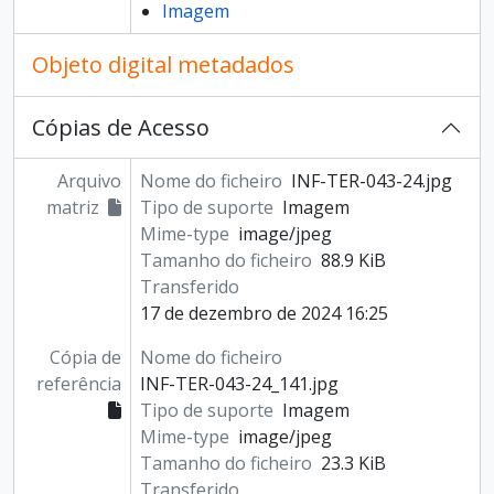
[Dossiê]
Trabalho : BR-SPIIEP_INF-EDP-DPS_TRA-070 [dossiê]
Imagem
[Dossiê]
Trabalho : BR-SPIIEP_INF-EDP-DPS_TRA-071 [dossiê]
[Dossiê]
Trabalho : BR-SPIIEP_INF-EDP-DPS_TRA-072 [dossiê]
Objeto digital metadados
[Dossiê]
Trabalho : BR-SPIIEP_INF-EDP-DPS_TRA-073 [dossiê]
[Dossiê]
Trabalho : BR-SPIIEP_INF-EDP-DPS_TRA-074 [dossiê]
Cópias de Acesso
[Dossiê]
Trabalho : BR-SPIIEP_INF-EDP-DPS_TRA-075 [dossiê]
[Dossiê]
Trabalho : BR-SPIIEP_INF-EDP-DPS_TRA-076 [dossiê]
Arquivo
Nome do ficheiro
INF-TER-043-24.jpg
[Dossiê]
Trabalho : BR-SPIIEP_INF-EDP-DPS_TRA-077 [dossiê]
matriz
Tipo de suporte
Imagem
[Dossiê]
Trabalho : BR-SPIIEP_INF-EDP-DPS_TRA-078 [dossiê]
Mime-type
image/jpeg
[Dossiê]
Trabalho : BR-SPIIEP_INF-EDP-DPS_TRA-079 [dossiê]
Tamanho do ficheiro
88.9 KiB
[Dossiê]
Trabalho : BR-SPIIEP_INF-EDP-DPS_TRA-080 [dossiê]
Transferido
[Dossiê]
Trabalho : BR-SPIIEP_INF-EDP-DPS_TRA-081 [dossiê]
17 de dezembro de 2024 16:25
[Dossiê]
Trabalho : BR-SPIIEP_INF-EDP-DPS_TRA-082 [dossiê]
[Dossiê]
Trabalho : BR-SPIIEP_INF-EDP-DPS_TRA-083 [dossiê]
Cópia de
Nome do ficheiro
[Dossiê]
Trabalho : BR-SPIIEP_INF-EDP-DPS_TRA-084 [dossiê]
referência
INF-TER-043-24_141.jpg
[Dossiê]
Trabalho : BR-SPIIEP_INF-EDP-DPS_TRA-085 [dossiê]
Tipo de suporte
Imagem
[Dossiê]
Trabalho : BR-SPIIEP_INF-EDP-DPS_TRA-086 [dossiê]
Mime-type
image/jpeg
[Dossiê]
Trabalho : BR-SPIIEP_INF-EDP-DPS_TRA-087 [dossiê]
Tamanho do ficheiro
23.3 KiB
[Dossiê]
Trabalho : BR-SPIIEP_INF-EDP-DPS_TRA-088 [dossiê]
Transferido