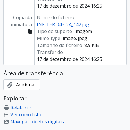
[Dossiê]
Trabalho : BR-SPIIEP_INF-EDP-DPS_TRA-089 [dossiê]
17 de dezembro de 2024 16:25
[Dossiê]
Trabalho : BR-SPIIEP_INF-EDP-DPS_TRA-090 [dossiê]
[Dossiê]
Trabalho : BR-SPIIEP_INF-EDP-DPS_TRA-091 [dossiê]
Cópia da
Nome do ficheiro
[Dossiê]
Trabalho : BR-SPIIEP_INF-EDP-DPS_TRA-092 [dossiê]
miniatura
INF-TER-043-24_142.jpg
[Dossiê]
Trabalho : BR-SPIIEP_INF-EDP-DPS_TRA-093 [dossiê]
Tipo de suporte
Imagem
[Dossiê]
Trabalho : BR-SPIIEP_INF-EDP-DPS_TRA-094 [dossiê]
Mime-type
image/jpeg
[Dossiê]
Trabalho : BR-SPIIEP_INF-EDP-DPS_TRA-095 [dossiê]
Tamanho do ficheiro
8.9 KiB
[Dossiê]
Trabalho : BR-SPIIEP_INF-EDP-DPS_TRA-096 [dossiê]
Transferido
[Dossiê]
Trabalho : BR-SPIIEP_INF-EDP-DPS_TRA-097 [dossiê]
17 de dezembro de 2024 16:25
[Dossiê]
Trabalho : BR-SPIIEP_INF-EDP-DPS_TRA-098 [dossiê]
Área de transferência
[Dossiê]
Trabalho : BR-SPIIEP_INF-EDP-DPS_TRA-099 [dossiê]
[Dossiê]
Trabalho : BR-SPIIEP_INF-EDP-DPS_TRA-100 [dossiê]
Adicionar
[Dossiê]
Trabalho : BR-SPIIEP_INF-EDP-DPS_TRA-101 [dossiê]
[Dossiê]
Trabalho : BR-SPIIEP_INF-EDP-DPS_TRA-102 [dossiê]
Explorar
[Dossiê]
Trabalho : BR-SPIIEP_INF-EDP-DPS_TRA-103 [dossiê]
[Dossiê]
Trabalho : BR-SPIIEP_INF-EDP-DPS_TRA-104 [dossiê]
Relatórios
[Dossiê]
Trabalho : BR-SPIIEP_INF-EDP-DPS_TRA-105 [dossiê]
Ver como lista
[Dossiê]
Trabalho : BR-SPIIEP_INF-EDP-DPS_TRA-108 [dossiê]
Navegar objetos digitais
[Dossiê]
Trabalho : BR-SPIIEP_INF-EDP-DPS_TRA-109 [dossiê]