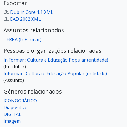
Exportar
[Dossiê]
Trabalho : BR-SPIIEP_INF-EDP-DPS_TRA-110 [dossiê]
[Dossiê]
Trabalho : BR-SPIIEP_INF-EDP-DPS_TRA-111 [dossiê]
Dublin Core 1.1 XML
[Dossiê]
Trabalho : BR-SPIIEP_INF-EDP-DPS_TRA-112 [dossiê]
EAD 2002 XML
[Dossiê]
Trabalho : BR-SPIIEP_INF-EDP-DPS_TRA-113 [dossiê]
Assuntos relacionados
[Dossiê]
Trabalho : BR-SPIIEP_INF-EDP-DPS_TRA-114 [dossiê]
[Dossiê]
Trabalho : BR-SPIIEP_INF-EDP-DPS_TRA-115 [dossiê]
TERRA (InFormar)
[Dossiê]
Trabalho : BR-SPIIEP_INF-EDP-DPS_TRA-116 [dossiê]
Pessoas e organizações relacionadas
[Dossiê]
Trabalho : BR-SPIIEP_INF-EDP-DPS_TRA-117 [dossiê]
[Dossiê]
Trabalho : BR-SPIIEP_INF-EDP-DPS_TRA-118 [dossiê]
In.Formar : Cultura e Educação Popular (entidade)
[Dossiê]
Trabalho : BR-SPIIEP_INF-EDP-DPS_TRA-120 [dossiê]
(Produtor)
[Dossiê]
Trabalho : BR-SPIIEP_INF-EDP-DPS_TRA-121 [dossiê]
Informar : Cultura e Educação Popular (entidade)
[Dossiê]
Trabalho : BR-SPIIEP_INF-EDP-DPS_TRA-122 [dossiê]
(Assunto)
[Dossiê]
Trabalho : BR-SPIIEP_INF-EDP-DPS_TRA-123 [dossiê]
Géneros relacionados
[Dossiê]
Trabalho : BR-SPIIEP_INF-EDP-DPS_TRA-124 [dossiê]
[Dossiê]
Trabalho : BR-SPIIEP_INF-EDP-DPS_TRA-125 [dossiê]
ICONOGRÁFICO
[Dossiê]
Trabalho : BR-SPIIEP_INF-EDP-DPS_TRA-126 [dossiê]
Diapositivo
[Dossiê]
Trabalho : BR-SPIIEP_INF-EDP-DPS_TRA-127 [dossiê]
DIGITAL
[Dossiê]
Trabalho : BR-SPIIEP_INF-EDP-DPS_TRA-128 [dossiê]
Imagem