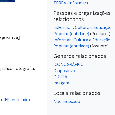
TERRA (InFormar)
ê]
ê]
Pessoas e organizações
ê]
relacionadas
ê]
In.Formar : Cultura e Educação
ê]
Popular (entidade)
(Produtor)
ossiê]
apositivo]
Informar : Cultura e Educação
ossiê]
Popular (entidade)
(Assunto)
ossiê]
ossiê]
Géneros relacionados
ossiê]
ICONOGRÁFICO
ossiê]
gráfico, fotografia,
Diapositivo
ossiê]
DIGITAL
ossiê]
Imagem
ossiê]
ossiê]
Locais relacionados
ossiê]
(IIEP, entidade)
Não indexado
ossiê]
ossiê]
ossiê]