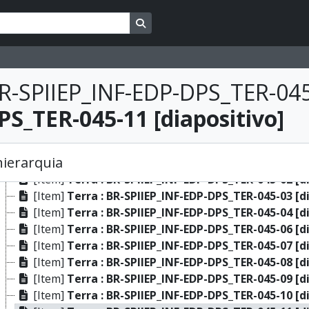
[Dossiê]
Terra : BR-SPIIEP_INF-EDP-DPS_TER-036 [dossi
Busque na página de navegação
[Dossiê]
Terra : BR-SPIIEP_INF-EDP-DPS_TER-037 [dossi
[Dossiê]
Terra : BR-SPIIEP_INF-EDP-DPS_TER-038 [dossi
[Dossiê]
Terra : BR-SPIIEP_INF-EDP-DPS_TER-039 [dossi
[Dossiê]
Terra : BR-SPIIEP_INF-EDP-DPS_TER-040 [dossi
R-SPIIEP_INF-EDP-DPS_TER-045
[Dossiê]
Terra : BR-SPIIEP_INF-EDP-DPS_TER-041 [dossi
S_TER-045-11 [diapositivo]
[Dossiê]
Terra : BR-SPIIEP_INF-EDP-DPS_TER-042 [dossi
[Dossiê]
Terra : BR-SPIIEP_INF-EDP-DPS_TER-043 [dossi
[Dossiê]
Terra : BR-SPIIEP_INF-EDP-DPS_TER-044 [dossi
hierarquia
[Dossiê]
Terra : BR-SPIIEP_INF-EDP-DPS_TER-045 [dossi
[Item]
Terra : BR-SPIIEP_INF-EDP-DPS_TER-045-02 [d
[Item]
Terra : BR-SPIIEP_INF-EDP-DPS_TER-045-03 [d
[Item]
Terra : BR-SPIIEP_INF-EDP-DPS_TER-045-04 [d
[Item]
Terra : BR-SPIIEP_INF-EDP-DPS_TER-045-06 [d
[Item]
Terra : BR-SPIIEP_INF-EDP-DPS_TER-045-07 [d
[Item]
Terra : BR-SPIIEP_INF-EDP-DPS_TER-045-08 [d
[Item]
Terra : BR-SPIIEP_INF-EDP-DPS_TER-045-09 [d
[Item]
Terra : BR-SPIIEP_INF-EDP-DPS_TER-045-10 [d