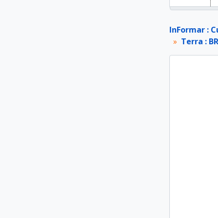
InFormar : C
Terra : B