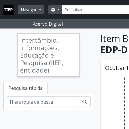
Skip to main content
Pesquisar
Opções de busca
Navegar
Acervo Digital
Item B
Intercâmbio,
Informações,
EDP-DP
Educação e
Pesquisa (IIEP,
Ocultar 
entidade)
Pesquisa rápida
Pesquisar