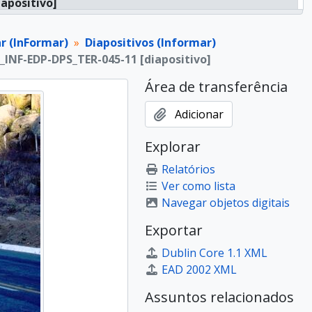
iapositivo]
iapositivo]
iapositivo]
r (InFormar)
Diapositivos (Informar)
iapositivo]
P_INF-EDP-DPS_TER-045-11 [diapositivo]
iapositivo]
Área de transferência
iapositivo]
iapositivo]
Adicionar
iapositivo]
iapositivo]
Explorar
iapositivo]
Relatórios
iapositivo]
Ver como lista
iapositivo]
Navegar objetos digitais
iapositivo]
iapositivo]
Exportar
ê]
Dublin Core 1.1 XML
ê]
EAD 2002 XML
ê]
ê]
Assuntos relacionados
ê]