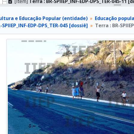
[Item]
Terra : BR-SPIIEP_INF-EDP-DPS_TER-045-11 [d
[Item]
Terra : BR-SPIIEP_INF-EDP-DPS_TER-045-12 [d
[Item]
Terra : BR-SPIIEP_INF-EDP-DPS_TER-045-13 [d
ultura e Educação Popular (entidade)
Educação popula
[Item]
Terra : BR-SPIIEP_INF-EDP-DPS_TER-045-14 [d
R-SPIIEP_INF-EDP-DPS_TER-045 [dossiê]
Terra : BR-SPIIE
[Item]
Terra : BR-SPIIEP_INF-EDP-DPS_TER-045-15 [d
[Item]
Terra : BR-SPIIEP_INF-EDP-DPS_TER-045-16 [d
[Item]
Terra : BR-SPIIEP_INF-EDP-DPS_TER-045-17 [d
[Item]
Terra : BR-SPIIEP_INF-EDP-DPS_TER-045-18 [d
[Item]
Terra : BR-SPIIEP_INF-EDP-DPS_TER-045-19 [d
[Item]
Terra : BR-SPIIEP_INF-EDP-DPS_TER-045-20 [d
[Item]
Terra : BR-SPIIEP_INF-EDP-DPS_TER-045-21 [d
[Item]
Terra : BR-SPIIEP_INF-EDP-DPS_TER-045-22 [d
[Item]
Terra : BR-SPIIEP_INF-EDP-DPS_TER-045-23 [d
[Item]
Terra : BR-SPIIEP_INF-EDP-DPS_TER-045-24 [d
[Dossiê]
Terra : BR-SPIIEP_INF-EDP-DPS_TER-046 [dossi
[Dossiê]
Terra : BR-SPIIEP_INF-EDP-DPS_TER-047 [dossi
[Dossiê]
Terra : BR-SPIIEP_INF-EDP-DPS_TER-048 [dossi
[Dossiê]
Terra : BR-SPIIEP_INF-EDP-DPS_TER-049 [dossi
[Dossiê]
Terra : BR-SPIIEP_INF-EDP-DPS_TER-050 [dossi