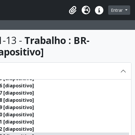
ê]
Entrar
ê]
Área de transferência
Idioma
Ligações rápidas
ê]
ê]
ê]
1-13 -
Trabalho : BR-
ê]
positivo]
ê]
ossiê]
 [diapositivo]
 [diapositivo]
 [diapositivo]
 [diapositivo]
 [diapositivo]
 [diapositivo]
 [diapositivo]
 [diapositivo]
 [diapositivo]
 [diapositivo]