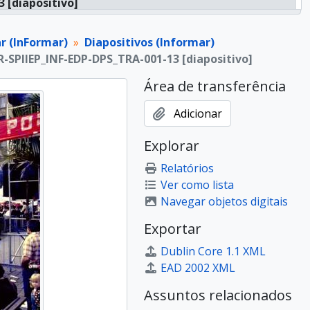
 [diapositivo]
 [diapositivo]
 [diapositivo]
r (InFormar)
Diapositivos (Informar)
 [diapositivo]
R-SPIIEP_INF-EDP-DPS_TRA-001-13 [diapositivo]
 [diapositivo]
Área de transferência
 [diapositivo]
 [diapositivo]
Adicionar
 [diapositivo]
ossiê]
Explorar
ossiê]
Relatórios
ossiê]
Ver como lista
ossiê]
Navegar objetos digitais
ossiê]
ossiê]
Exportar
ossiê]
Dublin Core 1.1 XML
ossiê]
EAD 2002 XML
ossiê]
ossiê]
Assuntos relacionados
ossiê]