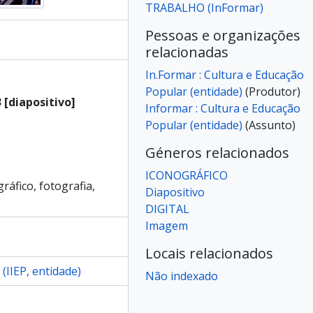
TRABALHO (InFormar)
ossiê]
ossiê]
Pessoas e organizações
ossiê]
relacionadas
ossiê]
In.Formar : Cultura e Educação
ossiê]
Popular (entidade)
(Produtor)
ossiê]
 [diapositivo]
Informar : Cultura e Educação
ossiê]
Popular (entidade)
(Assunto)
ossiê]
ossiê]
Géneros relacionados
ossiê]
ICONOGRÁFICO
ossiê]
gráfico, fotografia,
Diapositivo
ossiê]
DIGITAL
ossiê]
Imagem
ossiê]
ossiê]
Locais relacionados
ossiê]
(IIEP, entidade)
Não indexado
ossiê]
ossiê]
ossiê]