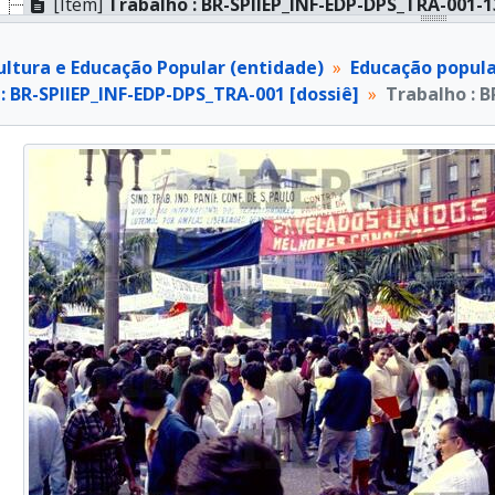
[Item]
Trabalho : BR-SPIIEP_INF-EDP-DPS_TRA-001-13
[Item]
Trabalho : BR-SPIIEP_INF-EDP-DPS_TRA-001-14
[Item]
Trabalho : BR-SPIIEP_INF-EDP-DPS_TRA-001-15
ultura e Educação Popular (entidade)
Educação popula
[Item]
Trabalho : BR-SPIIEP_INF-EDP-DPS_TRA-001-16
: BR-SPIIEP_INF-EDP-DPS_TRA-001 [dossiê]
Trabalho : B
[Item]
Trabalho : BR-SPIIEP_INF-EDP-DPS_TRA-001-17
[Item]
Trabalho : BR-SPIIEP_INF-EDP-DPS_TRA-001-18
[Item]
Trabalho : BR-SPIIEP_INF-EDP-DPS_TRA-001-19
[Item]
Trabalho : BR-SPIIEP_INF-EDP-DPS_TRA-001-20
[Dossiê]
Trabalho : BR-SPIIEP_INF-EDP-DPS_TRA-002 [d
[Dossiê]
Trabalho : BR-SPIIEP_INF-EDP-DPS_TRA-003 [d
[Dossiê]
Trabalho : BR-SPIIEP_INF-EDP-DPS_TRA-004 [d
[Dossiê]
Trabalho : BR-SPIIEP_INF-EDP-DPS_TRA-005 [d
[Dossiê]
Trabalho : BR-SPIIEP_INF-EDP-DPS_TRA-006 [d
[Dossiê]
Trabalho : BR-SPIIEP_INF-EDP-DPS_TRA-007 [d
[Dossiê]
Trabalho : BR-SPIIEP_INF-EDP-DPS_TRA-008 [d
[Dossiê]
Trabalho : BR-SPIIEP_INF-EDP-DPS_TRA-009 [d
[Dossiê]
Trabalho : BR-SPIIEP_INF-EDP-DPS_TRA-010 [d
[Dossiê]
Trabalho : BR-SPIIEP_INF-EDP-DPS_TRA-011 [d
[Dossiê]
Trabalho : BR-SPIIEP_INF-EDP-DPS_TRA-012 [d