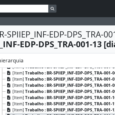
[Dossiê]
Terra : BR-SPIIEP_INF-EDP-DPS_TER-049 [dossi
Busque na página de navegação
[Dossiê]
Terra : BR-SPIIEP_INF-EDP-DPS_TER-050 [dossi
[Dossiê]
Terra : BR-SPIIEP_INF-EDP-DPS_TER-051 [dossi
[Dossiê]
Terra : BR-SPIIEP_INF-EDP-DPS_TER-052 [dossi
[Dossiê]
Terra : BR-SPIIEP_INF-EDP-DPS_TER-053 [dossi
R-SPIIEP_INF-EDP-DPS_TRA-00
[Dossiê]
Terra : BR-SPIIEP_INF-EDP-DPS_TER-054 [dossi
_INF-EDP-DPS_TRA-001-13 [dia
[Dossiê]
Terra : BR-SPIIEP_INF-EDP-DPS_TER-055 [dossi
[Dossiê]
Trabalho : BR-SPIIEP_INF-EDP-DPS_TRA-001 [d
[Item]
Trabalho : BR-SPIIEP_INF-EDP-DPS_TRA-001-03
hierarquia
[Item]
Trabalho : BR-SPIIEP_INF-EDP-DPS_TRA-001-04
[Item]
Trabalho : BR-SPIIEP_INF-EDP-DPS_TRA-001-05
[Item]
Trabalho : BR-SPIIEP_INF-EDP-DPS_TRA-001-06
[Item]
Trabalho : BR-SPIIEP_INF-EDP-DPS_TRA-001-07
[Item]
Trabalho : BR-SPIIEP_INF-EDP-DPS_TRA-001-08
[Item]
Trabalho : BR-SPIIEP_INF-EDP-DPS_TRA-001-09
[Item]
Trabalho : BR-SPIIEP_INF-EDP-DPS_TRA-001-10
[Item]
Trabalho : BR-SPIIEP_INF-EDP-DPS_TRA-001-11
[Item]
Trabalho : BR-SPIIEP_INF-EDP-DPS_TRA-001-12