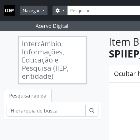
Skip to main content
Pesquisar
Opções de busca
Navegar
Acervo Digital
Item B
Intercâmbio,
Informações,
SPIIEP
Educação e
Pesquisa (IIEP,
Ocultar 
entidade)
Pesquisa rápida
Pesquisar