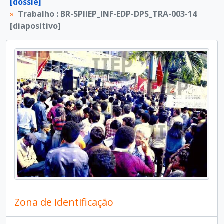
[dossiê]
[Dossiê]
Trabalho : BR-SPIIEP_INF-EDP-DPS_TRA-004 [dossiê]
Trabalho : BR-SPIIEP_INF-EDP-DPS_TRA-003-14
[Dossiê]
Trabalho : BR-SPIIEP_INF-EDP-DPS_TRA-005 [dossiê]
[diapositivo]
[Dossiê]
Trabalho : BR-SPIIEP_INF-EDP-DPS_TRA-006 [dossiê]
[Dossiê]
Trabalho : BR-SPIIEP_INF-EDP-DPS_TRA-007 [dossiê]
[Dossiê]
Trabalho : BR-SPIIEP_INF-EDP-DPS_TRA-008 [dossiê]
[Dossiê]
Trabalho : BR-SPIIEP_INF-EDP-DPS_TRA-009 [dossiê]
[Dossiê]
Trabalho : BR-SPIIEP_INF-EDP-DPS_TRA-010 [dossiê]
[Dossiê]
Trabalho : BR-SPIIEP_INF-EDP-DPS_TRA-011 [dossiê]
[Dossiê]
Trabalho : BR-SPIIEP_INF-EDP-DPS_TRA-012 [dossiê]
[Dossiê]
Trabalho : BR-SPIIEP_INF-EDP-DPS_TRA-013 [dossiê]
[Dossiê]
Trabalho : BR-SPIIEP_INF-EDP-DPS_TRA-014 [dossiê]
[Dossiê]
Trabalho : BR-SPIIEP_INF-EDP-DPS_TRA-015 [dossiê]
[Dossiê]
Trabalho : BR-SPIIEP_INF-EDP-DPS_TRA-016 [dossiê]
[Dossiê]
Trabalho : BR-SPIIEP_INF-EDP-DPS_TRA-017 [dossiê]
[Dossiê]
Trabalho : BR-SPIIEP_INF-EDP-DPS_TRA-018 [dossiê]
[Dossiê]
Trabalho : BR-SPIIEP_INF-EDP-DPS_TRA-019 [dossiê]
Zona de identificação
[Dossiê]
Trabalho : BR-SPIIEP_INF-EDP-DPS_TRA-020 [dossiê]
[Dossiê]
Trabalho : BR-SPIIEP_INF-EDP-DPS_TRA-021 [dossiê]