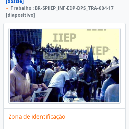
[dossiê]
[Dossiê]
Trabalho : BR-SPIIEP_INF-EDP-DPS_TRA-008 [dossiê]
Trabalho : BR-SPIIEP_INF-EDP-DPS_TRA-004-17
[Dossiê]
Trabalho : BR-SPIIEP_INF-EDP-DPS_TRA-009 [dossiê]
[diapositivo]
[Dossiê]
Trabalho : BR-SPIIEP_INF-EDP-DPS_TRA-010 [dossiê]
[Dossiê]
Trabalho : BR-SPIIEP_INF-EDP-DPS_TRA-011 [dossiê]
[Dossiê]
Trabalho : BR-SPIIEP_INF-EDP-DPS_TRA-012 [dossiê]
[Dossiê]
Trabalho : BR-SPIIEP_INF-EDP-DPS_TRA-013 [dossiê]
[Dossiê]
Trabalho : BR-SPIIEP_INF-EDP-DPS_TRA-014 [dossiê]
[Dossiê]
Trabalho : BR-SPIIEP_INF-EDP-DPS_TRA-015 [dossiê]
[Dossiê]
Trabalho : BR-SPIIEP_INF-EDP-DPS_TRA-016 [dossiê]
[Dossiê]
Trabalho : BR-SPIIEP_INF-EDP-DPS_TRA-017 [dossiê]
[Dossiê]
Trabalho : BR-SPIIEP_INF-EDP-DPS_TRA-018 [dossiê]
[Dossiê]
Trabalho : BR-SPIIEP_INF-EDP-DPS_TRA-019 [dossiê]
[Dossiê]
Trabalho : BR-SPIIEP_INF-EDP-DPS_TRA-020 [dossiê]
[Dossiê]
Trabalho : BR-SPIIEP_INF-EDP-DPS_TRA-021 [dossiê]
[Dossiê]
Trabalho : BR-SPIIEP_INF-EDP-DPS_TRA-022 [dossiê]
[Dossiê]
Trabalho : BR-SPIIEP_INF-EDP-DPS_TRA-023 [dossiê]
Zona de identificação
[Dossiê]
Trabalho : BR-SPIIEP_INF-EDP-DPS_TRA-024 [dossiê]
[Dossiê]
Trabalho : BR-SPIIEP_INF-EDP-DPS_TRA-025 [dossiê]